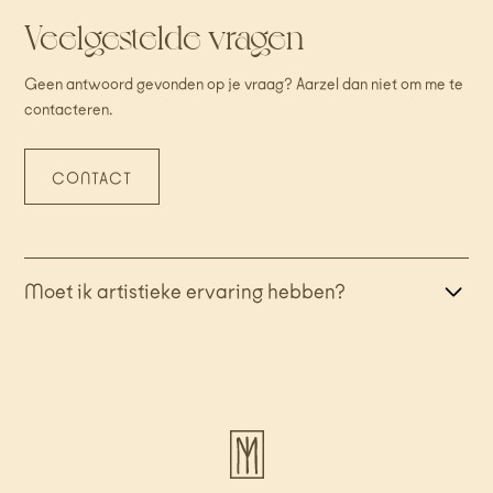
Veelgestelde vragen
Geen antwoord gevonden op je vraag? Aarzel dan niet om me te
contacteren.
CONTACT
Moet ik artistieke ervaring hebben?
Neen, je hoeft geen artistieke ervaring te hebben om deel
te nemen aan deze workshop! Uiteraard is het wel altijd
mooi meegenomen als je weet hoe je kleuren kan mengen
maar ook dat leer je op de workshop met een heleboel
tips en tricks.