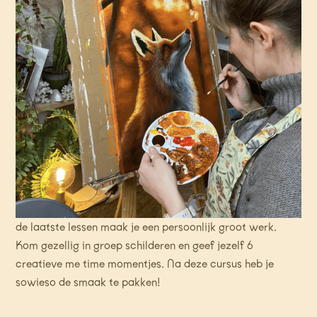
6 DAAGSE SCHILDERCURSUS
Beesten in Beeld
Leer Beestig schilderen in deze gloednieuwe 6 daagse
schildercursus! We duiken in de wereld van het dierenrijk
en verdiepen ons elke les in een andere diersoort. Van
kevers tot tijgers! Alles komt aan bod ;) Ik leer je stap
voor stap de kneepjes van het vak zodat je aan de slag
kan met verf en penseel. Uiteraard doen we dit
stapsgewijs. We starten met enkele kleinere oefeningen,
de laatste lessen maak je een persoonlijk groot werk.
Kom gezellig in groep schilderen en geef jezelf 6
creatieve me time momentjes. Na deze cursus heb je
sowieso de smaak te pakken!